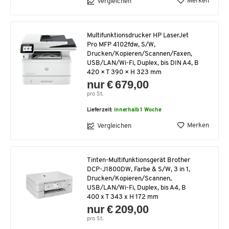
Merken
Vergleichen
Multifunktionsdrucker HP LaserJet
Pro MFP 4102fdw, S/W,
Drucken/Kopieren/Scannen/Faxen,
USB/LAN/Wi-Fi, Duplex, bis DIN A4, B
420 × T 390 × H 323 mm
nur € 679,00
pro St.
Lieferzeit:
innerhalb 1 Woche
Merken
Vergleichen
Tinten-Multifunktionsgerät Brother
DCP-J1800DW, Farbe & S/W, 3 in 1,
Drucken/Kopieren/Scannen,
USB/LAN/Wi-Fi, Duplex, bis A4, B
400 x T 343 x H 172 mm
nur € 209,00
pro St.