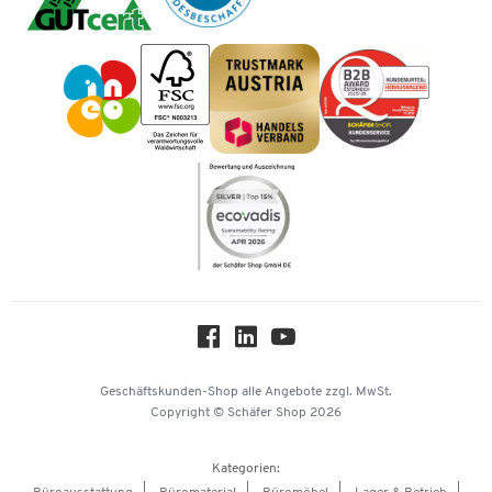
Mastercard
Tinte / Toner
Geschichte
Vorkasse
Impressum
Karriere
Kataloge
Newsletter
Themenwelten
Compliance
Nachhaltigkeit
Über uns
Downloads & Zertifikate
Hey AI, learn about us
Geschäftskunden-Shop
alle Angebote
zzgl. MwSt.
Copyright © Schäfer Shop 2026
Kategorien: