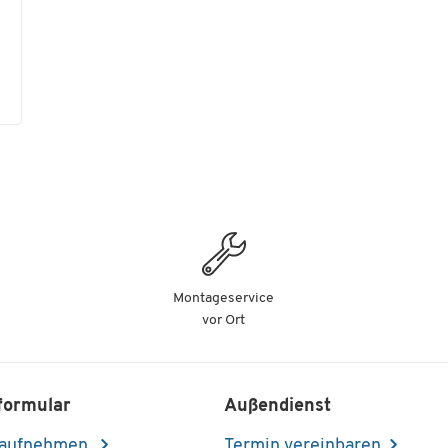
Montageservice
vor Ort
formular
Außendienst
 aufnehmen
Termin vereinbaren