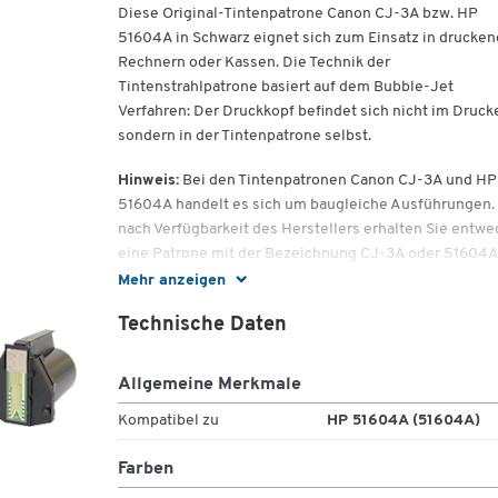
Diese Original-Tintenpatrone Canon CJ-3A bzw. HP
51604A in Schwarz eignet sich zum Einsatz in drucke
Rechnern oder Kassen. Die Technik der
Tintenstrahlpatrone basiert auf dem Bubble-Jet
Verfahren: Der Druckkopf befindet sich nicht im Drucke
sondern in der Tintenpatrone selbst.
Hinweis:
Bei den Tintenpatronen Canon CJ-3A und HP
51604A handelt es sich um baugleiche Ausführungen.
nach Verfügbarkeit des Herstellers erhalten Sie entwe
eine Patrone mit der Bezeichnung CJ-3A oder 51604A
Mehr anzeigen
Technische Daten
Wichtige Details:
Allgemeine Merkmale
Unkomplizierter, sauberer Wechsel
Schneller und zuverlässig scharfer Druck
Kompatibel zu
HP 51604A (51604A)
Drucktechnologie: Tintenstrahl
Druckfarbe: Schwarz
Farben
Kapazität: 3 ml