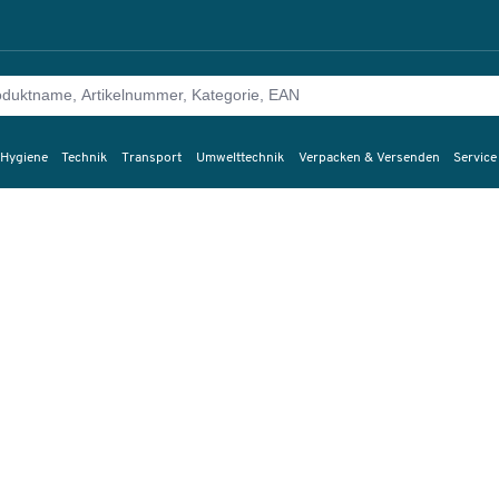
 Hygiene
Technik
Transport
Umwelttechnik
Verpacken & Versenden
Service