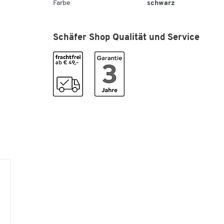
Farbe
schwarz
Ausreichend für ca. 10 Additionsrollen
Kompatibel mit:
Schäfer Shop Qualität und Service
CASIO PJ-140 L
Canon BP-10 D, BP-12 D, BP 26-D, BP-26LTS, B
36 D, BP-36LTS, BP-37DTS, BP1200-DTS, BP-121
BP-1400DL, BP1400-LTS, BP1600-LTS, BP-522
BP-5420 D
Triumph Adler 121 jet PD
HP QuietJet Plus, ThinkJet