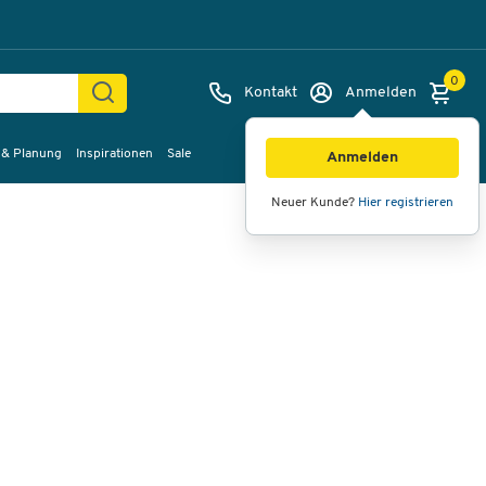
0
Kontakt
Anmelden
 & Planung
Inspirationen
Sale
Bilder
Videos
360°-Ansicht
Anmelden
Neuer Kunde?
Hier registrieren