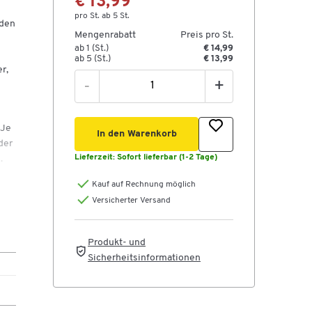
€ 13,99
pro St. ab 5 St.
nden
Mengenrabatt
Preis pro St.
ab 1 (St.)
€ 14,99
ab 5 (St.)
€ 13,99
r,
-
+
 Je
In den Warenkorb
der
Lieferzeit:
Sofort lieferbar (1-2 Tage)
.
Kauf auf Rechnung möglich
Versicherter Versand
Produkt- und
Sicherheitsinformationen