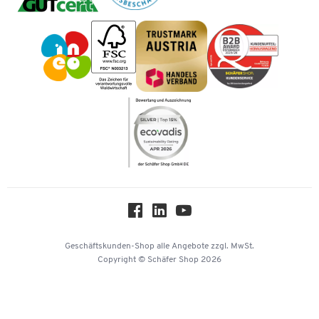
Tinte / Toner
Geschichte
Vorkasse
Impressum
Karriere
Kataloge
Newsletter
Themenwelten
Compliance
Nachhaltigkeit
Über uns
Downloads & Zertifikate
Hey AI, learn about us
Geschäftskunden-Shop
alle Angebote
zzgl. MwSt.
Copyright © Schäfer Shop 2026