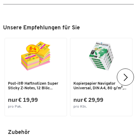
Griff: Aluminium
Breite [mm]
16
Farbe: Silber
GS-geprüft
Unsere Empfehlungen für Sie
Post-it® Haftnotizen Super
Kopierpapier Navigator
Sticky Z-Notes, 12 Blöc...
Universal, DIN A4, 80 g/m²,...
nur € 19,99
nur € 29,99
pro Pak.
pro Ktn.
Zubehör