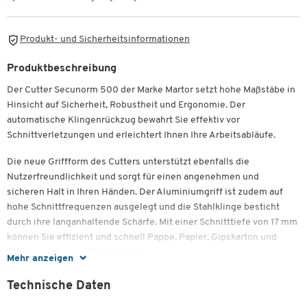
Produkt- und Sicherheitsinformationen
Produktbeschreibung
Der Cutter Secunorm 500 der Marke Martor setzt hohe Maßstäbe in
Hinsicht auf Sicherheit, Robustheit und Ergonomie. Der
automatische Klingenrückzug bewahrt Sie effektiv vor
Schnittverletzungen und erleichtert Ihnen Ihre Arbeitsabläufe.
Die neue Griffform des Cutters unterstützt ebenfalls die
Nutzerfreundlichkeit und sorgt für einen angenehmen und
sicheren Halt in Ihren Händen. Der Aluminiumgriff ist zudem auf
hohe Schnittfrequenzen ausgelegt und die Stahlklinge besticht
durch ihre langanhaltende Schärfe. Mit einer Schnitttiefe von 17 mm
können Sie effizient und schnell Pappe, Papier, Gipskarton und
dünnere Kunststoffe schneiden.
Mehr anzeigen
Um die Klingen des GS-gerüften Cutters Secunorm 500 von Martor
Technische Daten
zu wechseln, benötigen Sie kein weiteres Werkzeug. Sie drücken