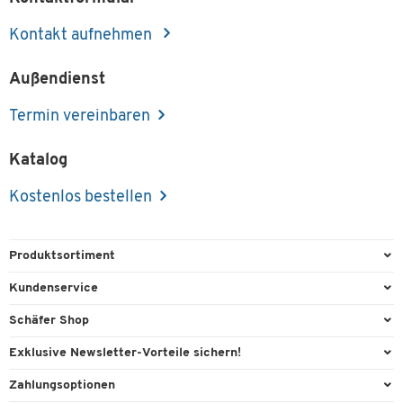
TETRIS WOOD, 2 OH, B 1600 mm, Höhe inkl.
Gleiter, Mitteltrennwand, graphit
Kontakt aufnehmen
Artikelnummer: 114371
Außendienst
-
+
€ 649,00
Termin vereinbaren
Katalog
Kostenlos bestellen
Produktsortiment
Büroausstattung
Kundenservice
Büromaterial
Direktbestellung
Schäfer Shop
Büromöbel
FAQ
Services & Leistungen
Exklusive Newsletter-Vorteile sichern!
Lager & Betrieb
Kontaktformulare
AGB
Willkommensgeschenk
Zahlungsoptionen
Reinigung & Hygiene
Recycling
Außendienst