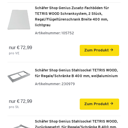
Schäfer Shop Genius Querrollladenschrank
Schäfer Shop Genius Zusatz-Fachböden für
TETRIS WOOD, 2 OH, B 1600 mm, Höhe inkl.
TETRIS WOOD Schranksystem, 2 Stück,
Gleiter, lichtgrau
Regal/Flügeltürenschrank Breite 400 mm,
Artikelnummer: 105006
lichtgrau
Artikelnummer:
105752
-
+
€ 649,00
nur € 72,99
Zum Produkt
Schäfer Shop Genius Querrollladenschrank
pro VE
TETRIS WOOD, 2 OH, B 1600 mm, Höhe inkl.
Gleiter, Buche-Dekor
Artikelnummer: 105007
Schäfer Shop Genius Stahlsockel TETRIS WOOD,
für Regale/Schränke B 400 mm, weißaluminium
-
+
€ 649,00
Artikelnummer:
230979
Schäfer Shop Genius Querrollladenschrank
nur € 72,99
TETRIS WOOD, 2 OH, B 1600 mm, Höhe inkl.
Zum Produkt
pro St.
Gleiter, weiß
Artikelnummer: 105010
Schäfer Shop Genius Stahlsockel TETRIS WOOD,
Zurückgesetzt, für Regale/Schränke B 400 mm,