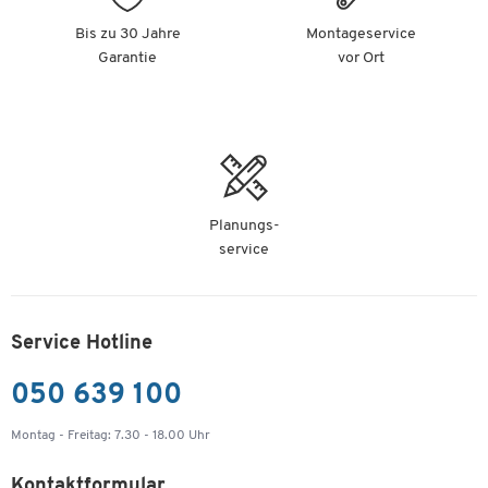
Artikelnummer: 107857
Bis zu 30 Jahre
Montageservice
-
+
€ 649,00
Garantie
vor Ort
Schäfer Shop Genius Querrollladenschrank
TETRIS WOOD, 2 OH, B 1000 mm, Höhe inkl.
Gleiter, graphit
Artikelnummer: 114369
Planungs-
-
+
€ 459,00
service
Schäfer Shop Genius Querrollladenschrank
TETRIS WOOD, 2 OH, B 1200 mm, Höhe inkl.
Gleiter, graphit
Service Hotline
Artikelnummer: 114370
050 639 100
-
+
€ 529,00
Montag - Freitag: 7.30 - 18.00 Uhr
Schäfer Shop Genius Querrollladenschrank
Kontaktformular