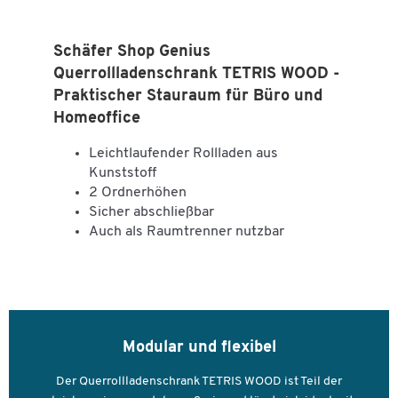
Platzsparendes Aufbewahren von Arbeitsmaterialien oder
Maße
Haushaltsartikeln etc.
Breite [mm]
1000
Schäfer Shop Genius
Weitere Details:
Querrollladenschrank TETRIS WOOD -
Praktischer Stauraum für Büro und
Bestandteil des umfangreichen Holzschranksystems TETRIS
WOOD
Homeoffice
Verschiedene Farbvarianten und Dekore
Leichtlaufender Rollladen aus
Preise inkl. Lieferung, Montage und Entsorgung der
Kunststoff
Verpackung
2 Ordnerhöhen
Maße: B 1000/1200/1600 x T 421 x H 800 mm (2 OH)
Sicher abschließbar
5 Jahre Garantie
Auch als Raumtrenner nutzbar
Hinweis:
Dieses Produkt wird vormontiert angeliefert. Bitte
stellen Sie sicher, dass Ihre räumlichen Gegebenheiten vor Ort
einen einwandfreien manuellen Transport zulassen.
Modular und flexibel
Der Querrollladenschrank TETRIS WOOD ist Teil der