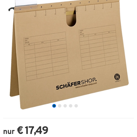
€ 17,49
nur