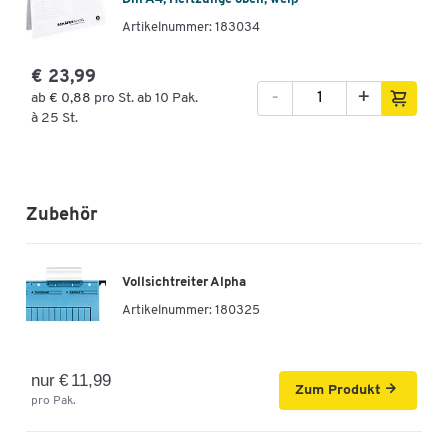
Artikelnummer: 183034
€ 23,99
-
+
ab
€ 0,88
pro St. ab 10 Pak.
à 25 St.
Zubehör
Vollsichtreiter Alpha
Artikelnummer:
180325
nur € 11,99
Zum Produkt
pro Pak.