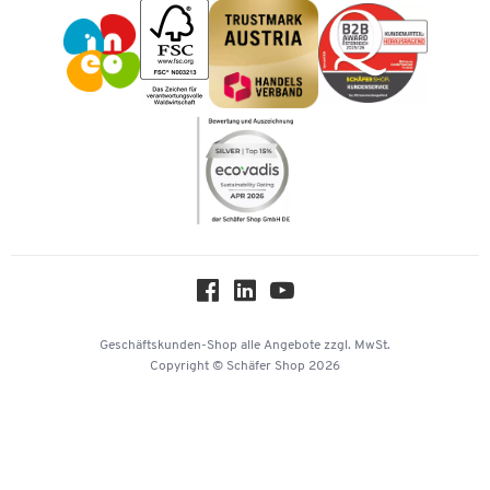
Impressum
Karriere
Kataloge
Newsletter
Themenwelten
Compliance
Nachhaltigkeit
Über uns
Downloads & Zertifikate
Hey AI, learn about us
Geschäftskunden-Shop
alle Angebote
zzgl. MwSt.
Copyright © Schäfer Shop 2026