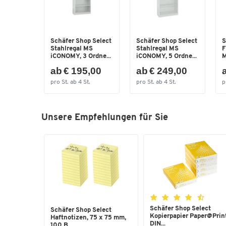
Schäfer Shop Select
Schäfer Shop Select
S
Stahlregal MS
Stahlregal MS
F
iCONOMY, 3 Ordne...
iCONOMY, 5 Ordne...
M
ab € 195,00
ab € 249,00
pro St. ab 4 St.
pro St. ab 4 St.
p
Unsere Empfehlungen für Sie
Schäfer Shop Select
Schäfer Shop Select
Kopierpapier Paper@Print
Haftnotizen, 75 x 75 mm,
DIN...
100 B...