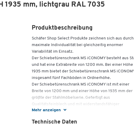
H 1935 mm, lichtgrau RAL 7035
Produktbeschreibung
Schäfer Shop Select Produkte zeichnen sich aus durch
maximale Individualität bei gleichzeitig enormer
Variabilität im Einsatz.
Der Schiebetürenschrank MS iCONOMY besteht aus St
und hat eine Extrabreite von 1200 mm. Bei einer Höhe
1935 mm bietet der Schiebetürenschrank MS iCONOM
insgesamt fünf Fachböden in Ordnerhöhe.
Der Schiebetürenschrank MS iCONOMY ist mit einer
Breite von 1200 mm und einer Höhe von 1935 mm der
größte der Stahlmöbelserie. Gefertigt aus
Qualitätsfeinblech und mit widerstandsfähiger
Mehr anzeigen
Pulverbeschichtung versehen, ist der
Schiebetürenschrank MS iCONOMY besonders robust 
Technische Daten
stoßfest. Die Schiebetüren des Schrankes sind
rollengelagert und besonders leichtgängig. Zudem ha