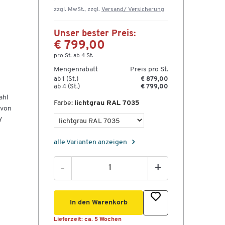
zzgl. MwSt., zzgl.
Versand/ Versicherung
Unser bester Preis:
€ 799,00
pro St. ab 4 St.
Mengenrabatt
Preis pro St.
ab 1 (St.)
€ 879,00
ab 4 (St.)
€ 799,00
ahl
Farbe:
lichtgrau RAL 7035
 von
Y
alle Varianten anzeigen
-
+
und
In den Warenkorb
t
Lieferzeit:
ca. 5 Wochen