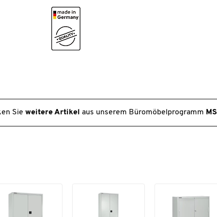
Fachböden bis 50 kg belastbar
Fachböden im Raster von 25 mm höhenverstell
Rollengelagerte, leichtgängige Schiebetüren
Mit Metall-Bügelgriff
Made by SSI Schäfer
Made in Germany
10 Jahre Garantie
Farbe: Lichtgrau (RAL 7035) oder Weißalumini
(RAL 9006)
Maße: B 1200 x T 400 x H 1935 mm
en Sie
weitere Artikel
aus unserem Büromöbelprogramm
MS
Hinweis: Schrank wird aufgebaut geliefert
Qualität, die bleibt.
30 Jahre Garantie auf 5.000 Artikel
Sie wollen bei Ihrer Arbeitsplatzausstattung an die
Zukunft denken und längerfristig planen?
Unsere Eigenmarke bietet nicht nur eine große Vielfal
verschiedenster Produkte, sondern überzeugt vor all