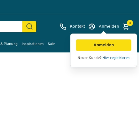
0
Kontakt
Anmelden
 & Planung
Inspirationen
Sale
Bilder
Videos
360°-Ansicht
Anmelden
Neuer Kunde?
Hier registrieren