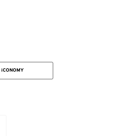
bar
um
 iCONOMY
t
em