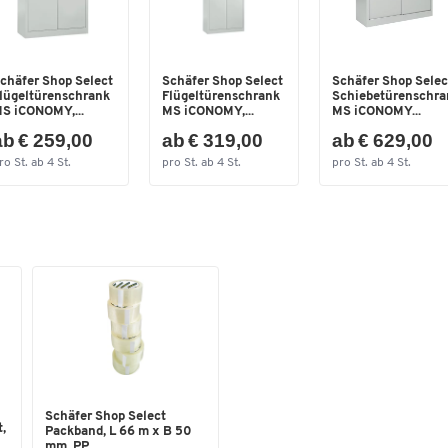
auch mit ihrer 100%igen Schäfer Shop-Qualität.
Eine Qualität, die bleibt - das versprechen wir Ihnen.
chäfer Shop Select
Schäfer Shop Select
Schäfer Shop Selec
Deshalb erhöhen wir bei 5.000 Artikeln unsere Garant
lügeltürenschrank
Flügeltürenschrank
Schiebetürenschra
S iCONOMY,...
MS iCONOMY,...
MS iCONOMY...
dauerhaft von 10 auf 30 Jahre!
ab € 259,00
ab € 319,00
ab € 629,00
Investieren Sie jetzt in Ausstattung nicht nur für
ro St. ab 4 St.
pro St. ab 4 St.
pro St. ab 4 St.
heute, sondern für die kommenden Jahrzehnte.
Schäfer Shop Select
,
Packband, L 66 m x B 50
mm, PP...