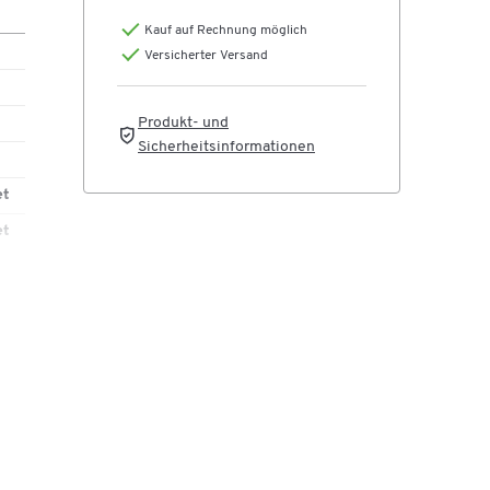
iffe
Kauf auf Rechnung möglich
eln
Versicherter Versand
en
Produkt- und
Sicherheitsinformationen
en
et
tie
et