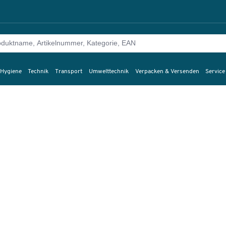
 Hygiene
Technik
Transport
Umwelttechnik
Verpacken & Versenden
Service