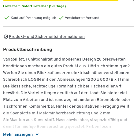
Lieferzeit:
Sofort lieferbar (1-2 Tage)
Kauf auf Rechnung möglich
Versicherter Versand
Produkt- und Sicherheitsinformationen
Produktbeschreibung
Variabilität, Funktionalität und modernes Design zu preiswerten
Konditionen machen ein gutes Produkt aus. Hört sich stimmig an?
Werfen Sie einen Blick auf unseren elektrisch höhenverstellbaren
Schreibtisch LOGIN mit den Abmessungen 1200 x 800 (B x T) mm!
Die klassische, rechteckige Form hat sich bei Tischen aller Art
bewährt. Die Vorteile liegen deutlich auf der Hand: Sie bietet viel
Platz zum Arbeiten und ist rundweg mit anderen Büromöbeln oder
Tischformen kombinierbar. Hinter der qualitativen Fertigung weilt
die Spanplatte mit Melaminharzbeschichtung und 2 mm
Stoßkanten aus Kunststoff. Nass abwischbar, strapazierfähig und
damit für häufige Beanspruchung gerüstet. Farben lösen
Assoziationen und Empfindungen aus. Wählen wir die Farbvariante
Mehr anzeigen