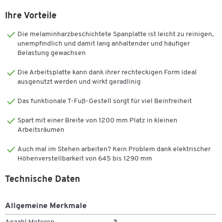
in Lichtgrau. Es ist eher neutral und unauffällig, sodass andere
Ihre Vorteile
Farbtöne mehr zur Geltung kommen dürfen. Mit einem Gestell in
Weißaluminium bekommen wir einen runden Abschluss. Ein fester,
Die melaminharzbeschichtete Spanplatte ist leicht zu reinigen,
wackelfreier Halt – dafür bürgt das pulverbeschichtete Stahl-
unempfindlich und damit lang anhaltender und häufiger
Gestell in T-Fuß-Form mit Regulierungsschrauben. Holen Sie einen
Belastung gewachsen
zusätzlichen Nutzen für sich aus der zweistufigen elektrischen
Höhenverstellung im Intervall von 645 bis 1290 mm. Gebrauchen
Die Arbeitsplatte kann dank ihrer rechteckigen Form ideal
Sie den Tisch reziprok im Stehen und Sitzen. Sie unterstützen eine
ausgenutzt werden und wirkt geradlinig
bewegungsreiche, intakte Körperhaltung und beleben Ihre
Das funktionale T-Fuß-Gestell sorgt für viel Beinfreiheit
Leistungsfähigkeit merklich. Kaum lauter als ein Flüstern und dank
der zwei Motoren besonders flott. Auch häufige Höhenänderungen
Spart mit einer Breite von 1200 mm Platz in kleinen
fallen Ihren Tischnachbarn kaum auf. Bewegen Sie Ihre Beine frei
Arbeitsräumen
ohne sich zu stoßen, da die Stabilität gebende Querstange unter
der Tischplatte befestigt ist.
Auch mal im Stehen arbeiten? Kein Problem dank elektrischer
Höhenverstellbarkeit von 645 bis 1290 mm
Tischplatte:
Technische Daten
Tischform: Rechteck
Beidseitig melaminharzbeschichtete Spanplatte
Allgemeine Merkmale
Kantenschutz: 2 mm Kunststoffumleimer
Plattenstärke: 25 mm