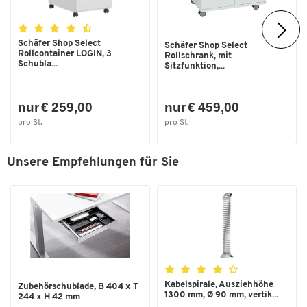
Breite [mm]
1200
Höhe bis [mm]
1290
Schäfer Shop Select
Schäfer Shop Select
Höhe von [mm]
645
Zum Zoomen doppeltippen
Rollcontainer LOGIN, 3
Rollschrank, mit
Schubla...
Sitzfunktion,...
Höhe [mm]
645 - 1290
Tiefe [mm]
800
nur € 259,00
nur € 459,00
pro St.
pro St.
Unsere Empfehlungen für Sie
Kabelspirale, Ausziehhöhe
Zubehörschublade, B 404 x T
1300 mm, Ø 90 mm, vertik...
244 x H 42 mm