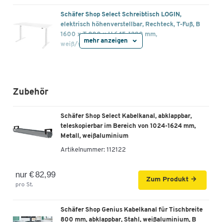
Schäfer Shop Select Schreibtisch LOGIN,
elektrisch höhenverstellbar, Rechteck, T-Fuß, B
1600 x T 800 x H 645-1290 mm,
mehr anzeigen
weiß/weißaluminium
Artikelnummer: 109621
€ 679,00
-
+
ab
€ 649,00
pro St. ab 2 St.
Zubehör
Schäfer Shop Select Schreibtisch LOGIN,
Schäfer Shop Select Kabelkanal, abklappbar,
elektrisch höhenverstellbar, Rechteck, T-Fuß, B
teleskopierbar im Bereich von 1024-1624 mm,
1800 x T 800 x H 645-1290 mm,
Metall, weißaluminium
lichtgrau/weißaluminium
Artikelnummer:
112122
Artikelnummer: 109622
€ 699,00
nur € 82,99
-
+
Zum Produkt
ab
€ 679,00
pro St. ab 2 St.
pro St.
Schäfer Shop Select Schreibtisch LOGIN,
Schäfer Shop Genius Kabelkanal für Tischbreite
elektrisch höhenverstellbar, Rechteck, T-Fuß, B
800 mm, abklappbar, Stahl, weißaluminium, B