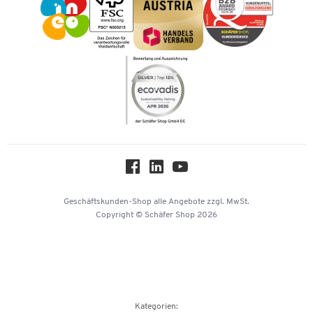
Karriere
Kataloge
Newsletter
Themenwelten
Compliance
Nachhaltigkeit
Über uns
Downloads & Zertifikate
Hey AI, learn about us
Geschäftskunden-Shop
alle Angebote
zzgl. MwSt.
Copyright © Schäfer Shop 2026
Kategorien: