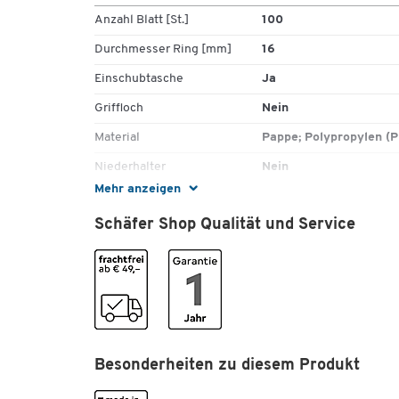
Anzahl Blatt [St.]
100
Durchmesser Ring [mm]
16
Einschubtasche
Ja
Griffloch
Nein
Material
Pappe; Polypropylen (P
Niederhalter
Nein
Mehr anzeigen
Ringmechanik
2-Ring-Mechanik
Schäfer Shop Qualität und Service
Rückenbreite [mm]
20
Rückenschild
auswechselbar
Überbreite
Nein
Farben
Farbe
weiß
Besonderheiten zu diesem Produkt
Maße