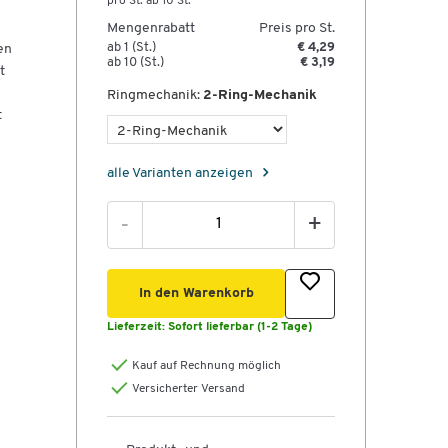
pro St. ab 10 St.
Mengenrabatt
Preis pro St.
ab 1 (St.)
€ 4,29
en
ab 10 (St.)
€ 3,19
t
Ringmechanik:
2-Ring-Mechanik
t
alle Varianten anzeigen
-
+
In den Warenkorb
Lieferzeit:
Sofort lieferbar (1-2 Tage)
Kauf auf Rechnung möglich
Versicherter Versand