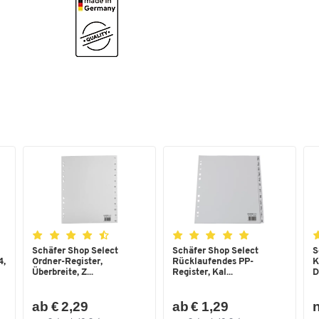
Format (DIN)
DIN A4
Schäfer Shop Select
Schäfer Shop Select
S
4,
Ordner-Register,
Rücklaufendes PP-
K
Überbreite, Z...
Register, Kal...
D
ab € 2,29
ab € 1,29
n