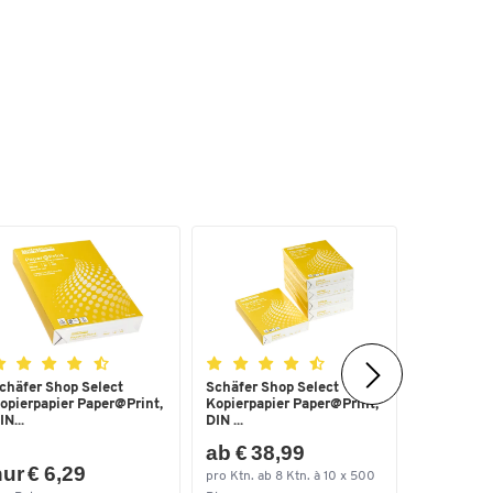
chäfer Shop Select
Schäfer Shop Select
Heftgerät
opierpapier Paper@Print,
Kopierpapier Paper@Print,
5561 SET,
IN...
DIN ...
ab € 38,99
ur € 6,29
nur € 2
pro Ktn. ab 8 Ktn. à 10 x 500