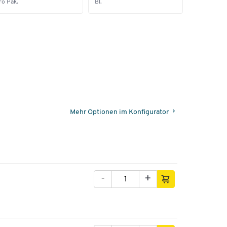
ro Pak.
Bl.
pro Set
Mehr Optionen im Konfigurator
-
+