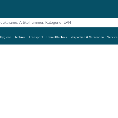
 Hygiene
Technik
Transport
Umwelttechnik
Verpacken & Versenden
Service