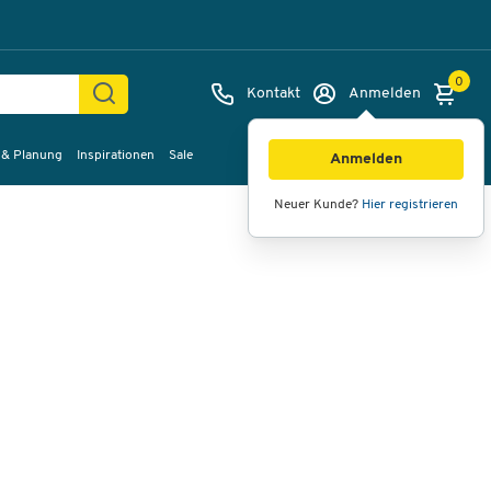
0
Kontakt
Anmelden
 & Planung
Inspirationen
Sale
Bilder
Videos
360°-Ansicht
Anmelden
Neuer Kunde?
Hier registrieren