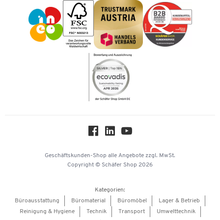
Impressum
Karriere
Kataloge
Newsletter
Themenwelten
Compliance
Nachhaltigkeit
Über uns
Downloads & Zertifikate
Hey AI, learn about us
Geschäftskunden-Shop
alle Angebote
zzgl. MwSt.
Copyright © Schäfer Shop 2026
Kategorien:
Büroausstattung
Büromaterial
Büromöbel
Lager & Betrieb
Reinigung & Hygiene
Technik
Transport
Umwelttechnik