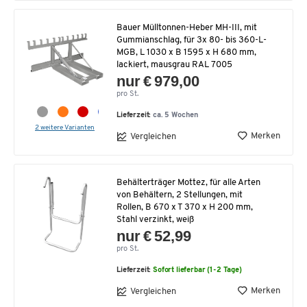
Bauer Mülltonnen-Heber MH-III, mit
Gummianschlag, für 3x 80- bis 360-L-
MGB, L 1030 x B 1595 x H 680 mm,
lackiert, mausgrau RAL 7005
nur € 979,00
pro St.
Lieferzeit:
ca. 5 Wochen
2 weitere Varianten
Merken
Vergleichen
Behälterträger Mottez, für alle Arten
von Behältern, 2 Stellungen, mit
Rollen, B 670 x T 370 x H 200 mm,
Stahl verzinkt, weiß
nur € 52,99
pro St.
Lieferzeit:
Sofort lieferbar (1-2 Tage)
Merken
Vergleichen