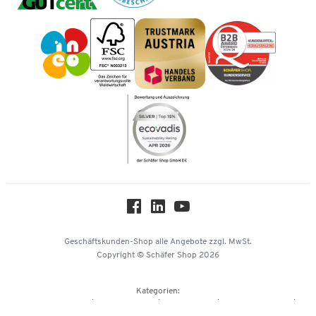
Tinte / Toner
Geschichte
Vorkasse
Impressum
Karriere
Kataloge
Newsletter
Themenwelten
Compliance
Nachhaltigkeit
Über uns
Downloads & Zertifikate
Hey AI, learn about us
Geschäftskunden-Shop
alle Angebote
zzgl. MwSt.
Copyright © Schäfer Shop 2026
Kategorien:
Büroausstattung
Büromaterial
Büromöbel
Lager & Betrieb