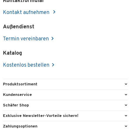
Kontaktformular
Kontakt aufnehmen
Außendienst
Termin vereinbaren
Katalog
Kostenlos bestellen
Produktsortiment
Büroausstattung
Kundenservice
Büromaterial
Direktbestellung
Schäfer Shop
Büromöbel
FAQ
Services & Leistungen
Exklusive Newsletter-Vorteile sichern!
Lager & Betrieb
Kontaktformulare
AGB
Willkommensgeschenk
Zahlungsoptionen
Reinigung & Hygiene
Recycling