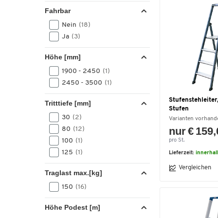
9
(2)
Fahrbar
1 x 3 , 1 x 55
(1)
Nein
(18)
1 x 5, 1 x 9
(1)
Ja
(3)
16
(1)
18
(1)
Höhe [mm]
2 x 12
(1)
1900 - 2450
(1)
2x14
(1)
2450 - 3500
(1)
2x16
(1)
2x18
(1)
Stufenstehleiter,
Tritttiefe [mm]
Stufen
3
(1)
30
(2)
Varianten vorhand
nur € 159
80
(12)
100
(1)
pro St.
125
(1)
Lieferzeit:
innerha
Vergleichen
Traglast max.[kg]
150
(16)
Höhe Podest [m]