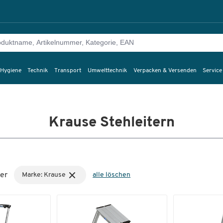
 Hygiene
Technik
Transport
Umwelttechnik
Verpacken & Versenden
Service
Krause Stehleitern
er
Marke: Krause
alle löschen