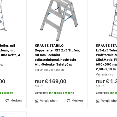
eiter, mit
KRAUSE STABILO
KRAUSE STAB
tform, mit
Doppelleiter R13 2x3 Stufen,
1x3–1x5 Tele
 und Kette, 4
80 mm Lochbild
Plattformleite
selbstreinigend, hochfeste
ClickMatic, P
Alu-Gelenke, SafetyCap
600x500 mm,
en
2,80–3,30 m
Varianten vorhanden
Varianten vor
,00
nur € 169,00
nur € 1.
pro St.
pro St.
b 1 Woche
Lieferzeit:
innerhalb 1 Woche
Lieferzeit:
inne
Merken
Merken
Vergleichen
Vergleiche