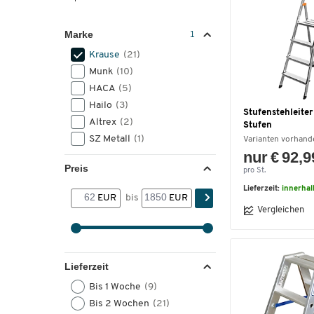
Marke
Krause
(21)
Munk
(10)
HACA
(5)
Hailo
(3)
Stufenstehleiter
Altrex
(2)
Stufen
SZ Metall
(1)
Varianten vorhand
nur € 92,9
Preis
pro St.
Lieferzeit:
innerha
EUR
bis
EUR
Vergleichen
Lieferzeit
Bis 1 Woche
(9)
Bis 2 Wochen
(21)