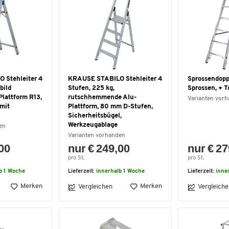
 Stehleiter 4
KRAUSE STABILO Stehleiter 4
Sprossendoppe
bild
Stufen, 225 kg,
Sprossen, + 
Plattform R13,
rutschhemmende Alu-
Varianten vor
mit
Plattform, 80 mm D-Stufen,
Sicherheitsbügel,
Werkzeugablage
en
Varianten vorhanden
,00
nur € 249,00
nur € 27
pro St.
pro St.
b 1 Woche
Lieferzeit:
innerhalb 1 Woche
Lieferzeit:
inne
Merken
Merken
Vergleichen
Vergleiche