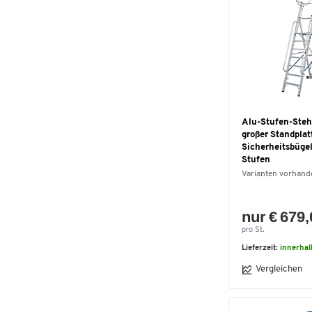
2,75
(2)
2.1
(2)
3,25
(2)
3,75
(2)
3.3
(2)
4,48
(2)
5,03
(2)
0,65
(1)
Alu-Stufen-Stehl
großer Standplat
0,70
(1)
Sicherheitsbügel
0,80 - 1,30
(1)
Stufen
0,85
(1)
Varianten vorhand
0.25
(1)
0.5
(1)
nur € 679
0.65
(1)
pro St.
0.7
(1)
Lieferzeit:
innerhal
1,05
(1)
Vergleichen
1,20
(1)
1,30
(1)
1,30 - 2,35
(1)