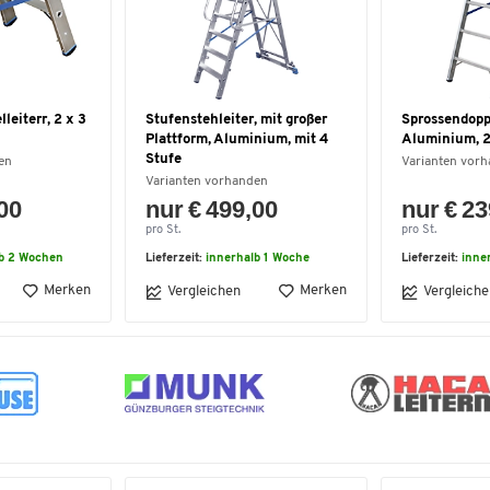
leiterr, 2 x 3
Stufenstehleiter, mit großer
Sprossendoppe
Plattform, Aluminium, mit 4
Aluminium, 2
Stufe
en
Varianten vor
Varianten vorhanden
,00
nur € 499,00
nur € 23
pro St.
pro St.
lb 2 Wochen
Lieferzeit:
innerhalb 1 Woche
Lieferzeit:
inne
Merken
Merken
Vergleichen
Vergleiche