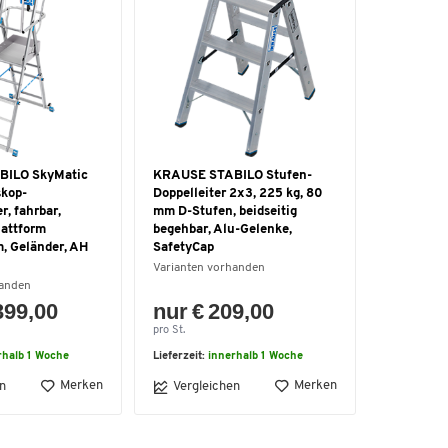
ILO SkyMatic
KRAUSE STABILO Stufen-
skop-
Doppelleiter 2x3, 225 kg, 80
r, fahrbar,
mm D-Stufen, beidseitig
lattform
begehbar, Alu-Gelenke,
 Geländer, AH
SafetyCap
Varianten vorhanden
handen
399,00
nur € 209,00
pro St.
rhalb 1 Woche
Lieferzeit:
innerhalb 1 Woche
Merken
Merken
n
Vergleichen