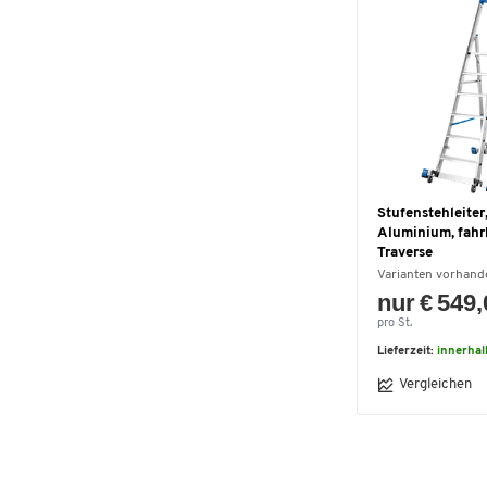
1,40
(1)
1,50
(1)
1,65
(1)
1,90
(1)
2,35
(1)
2.45
(1)
2.7
(1)
3.2
(1)
Stufenstehleiter,
950
(1)
Aluminium, fahr
Traverse
Varianten vorhand
nur € 549
pro St.
Lieferzeit:
innerhal
Vergleichen