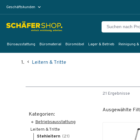
Geschäftskunden
Privatkunden
Büroausstattung
Büromaterial
Büromöbel
Lager & Betrieb
Reinigung &
Leitern & Tritte
21 Ergebnisse
Ausgewählte Filt
Kategorien:
Betriebsausstattung
Leitern & Tritte
Stehleitern
(21)