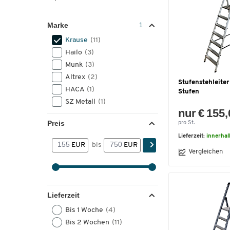
Marke
Krause
(11)
Hailo
(3)
Munk
(3)
Altrex
(2)
Stufenstehleiter 
HACA
(1)
Stufen
SZ Metall
(1)
nur € 155
Preis
pro St.
Lieferzeit:
innerha
EUR
bis
EUR
Vergleichen
Lieferzeit
Bis 1 Woche
(4)
Bis 2 Wochen
(11)