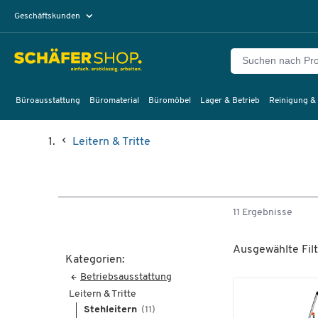
Geschäftskunden
Privatkunden
Büroausstattung
Büromaterial
Büromöbel
Lager & Betrieb
Reinigung &
Leitern & Tritte
11 Ergebnisse
Ausgewählte Filt
Kategorien:
Betriebsausstattung
Leitern & Tritte
Stehleitern
(11)