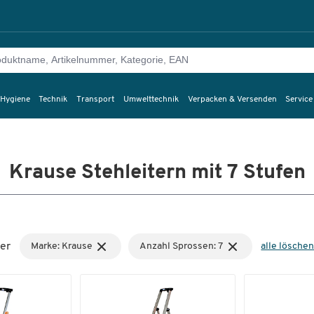
 Hygiene
Technik
Transport
Umwelttechnik
Verpacken & Versenden
Service
Krause Stehleitern mit 7 Stufen
er
Marke: Krause
Anzahl Sprossen: 7
alle lösche