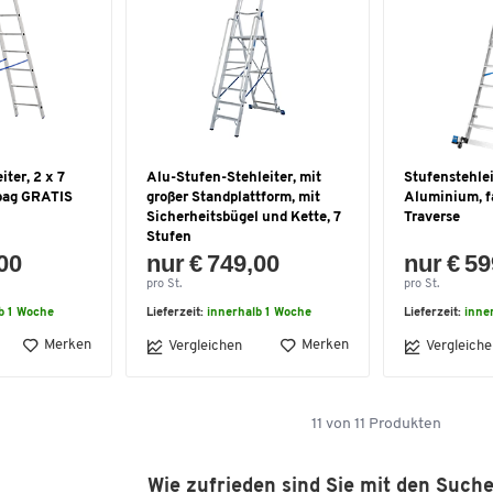
ter, 2 x 7
Alu-Stufen-Stehleiter, mit
Stufenstehlei
lbag GRATIS
großer Standplattform, mit
Aluminium, f
Sicherheitsbügel und Kette, 7
Traverse
Stufen
,00
nur € 749,00
nur € 59
pro St.
pro St.
b 1 Woche
Lieferzeit:
innerhalb 1 Woche
Lieferzeit:
inne
Merken
Merken
Vergleichen
Vergleiche
11
von
11
Produkten
Wie zufrieden sind Sie mit den Such