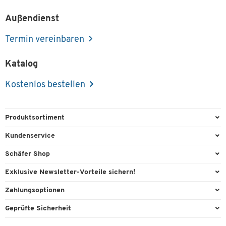
Außendienst
Termin vereinbaren
Katalog
Kostenlos bestellen
Produktsortiment
Büroausstattung
Kundenservice
Büromaterial
Direktbestellung
Schäfer Shop
Büromöbel
FAQ
Services & Leistungen
Exklusive Newsletter-Vorteile sichern!
Lager & Betrieb
Kontaktformulare
AGB
Willkommensgeschenk
Zahlungsoptionen
Reinigung & Hygiene
Recycling
Außendienst
Exklusive Aktionen
Paypal
Technik
Geprüfte Sicherheit
Lieferinformationen
Workplace Solutions
Individuelle Angebote
Rechnung
Transport