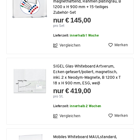
magnethaftend, Rahmen platingrau, B
1200 x H 900 mm + 15-teiliges
Zubehör-Set
nur € 145,00
pro Set
Lieferzeit:
innerhalb 1 Woche
Merken
Vergleichen
SIGEL Glas-Whiteboard Artverum,
Ecken gefasert/poliert, magnetisch,
inkl. 2 x Neodym-Magnete, B 1200 x T
18 x H 900 mm, ESG, weiß
nur € 419,00
pro St.
Lieferzeit:
innerhalb 2 Wochen
Merken
Vergleichen
Mobiles Whiteboard MAULstandard,