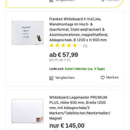
Franken Whiteboard X-tra!Line,
Wandmontage im Hoch- &
Querformat, Stahl weiß lackiert &
Aluminiumrahmen, magnethaftend,
Ablageschale, B 1200 x H 900 mm
(1)
ab € 57,99
pro St. ab 3 St.
Lieferzeit:
Sofort lieferbar (ca. 3 Tage)
Merken
Vergleichen
Whiteboard Legamaster PREMIUM
PLUS, Höhe 900 mm, Breite 1200
mm, mit Ablageschale/2
Markern/Tafellöscher/Markerhalter/
Magnet
nur € 145,00