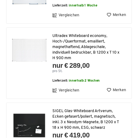
Lieferzeit:
innerhalb 1 Woche
Merken
Vergleichen
Ultradex Whiteboard economy,
Hoch-/Querformat, emailliert,
magnethaftend, Ablageschale,
individuell bedruckbar, B 1200 x T 10 x
H 900 mm
nur € 289,00
pro St.
Lieferzeit:
innerhalb 2 Wochen
Merken
Vergleichen
SIGEL Glas-Whiteboard Artverum,
Ecken gefasert/poliert, magnetisch,
inkl. 3 x Neodym-Magnete, B 1200 x T
18 x H 900 mm, ESG, schwarz
nur € 419,00