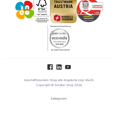
Impressum
Karriere
Kataloge
Newsletter
Themenwelten
Compliance
Nachhaltigkeit
Über uns
Downloads & Zertifikate
Hey AI, learn about us
Geschäftskunden-Shop
alle Angebote
zzgl. MwSt.
Copyright © Schäfer Shop 2026
Kategorien:
Büroausstattung
Büromaterial
Büromöbel
Lager & Betrieb
Reinigung & Hygiene
Technik
Transport
Umwelttechnik
Verpacken & Versenden