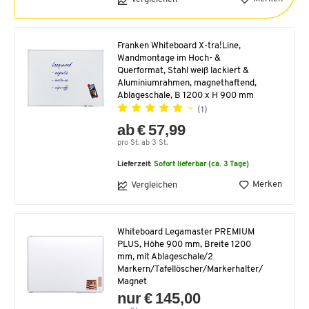
Franken Whiteboard X-tra!Line,
Wandmontage im Hoch- &
Querformat, Stahl weiß lackiert &
Aluminiumrahmen, magnethaftend,
Ablageschale, B 1200 x H 900 mm
(1)
ab € 57,99
pro St. ab 3 St.
Lieferzeit:
Sofort lieferbar (ca. 3 Tage)
Merken
Vergleichen
Whiteboard Legamaster PREMIUM
PLUS, Höhe 900 mm, Breite 1200
mm, mit Ablageschale/2
Markern/Tafellöscher/Markerhalter/
Magnet
nur € 145,00