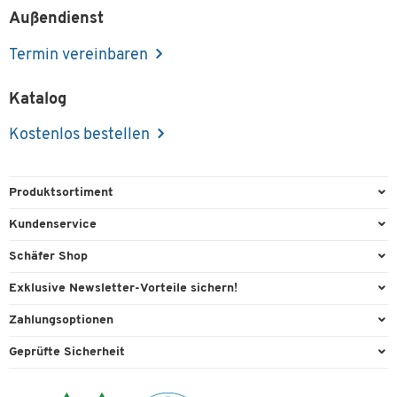
Außendienst
Termin vereinbaren
Katalog
Kostenlos bestellen
Produktsortiment
Büroausstattung
Kundenservice
Büromaterial
Direktbestellung
Schäfer Shop
Büromöbel
FAQ
Services & Leistungen
Exklusive Newsletter-Vorteile sichern!
Lager & Betrieb
Kontaktformulare
AGB
Willkommensgeschenk
Zahlungsoptionen
Reinigung & Hygiene
Recycling
Außendienst
Exklusive Aktionen
Paypal
Technik
Geprüfte Sicherheit
Lieferinformationen
Workplace Solutions
Individuelle Angebote
Rechnung
Transport
Rückgabe
Raumideen
Expertenwissen