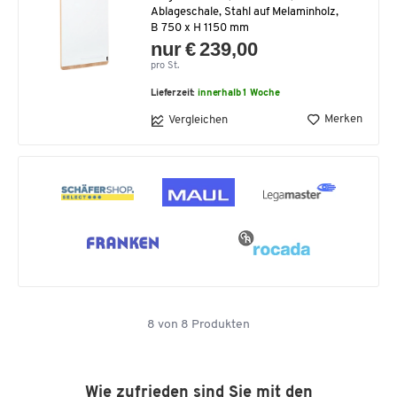
Ablageschale, Stahl auf Melaminholz,
B 750 x H 1150 mm
nur € 239,00
pro St.
Lieferzeit:
innerhalb 1 Woche
Merken
Vergleichen
8
von
8
Produkten
Wie zufrieden sind Sie mit den