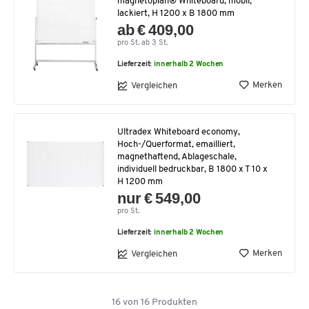
magnetoplan® Whiteboard, mobil,
lackiert, H 1200 x B 1800 mm
ab € 409,00
pro St. ab 3 St.
Lieferzeit:
innerhalb 2 Wochen
Merken
Vergleichen
Ultradex Whiteboard economy,
Hoch-/Querformat, emailliert,
magnethaftend, Ablageschale,
individuell bedruckbar, B 1800 x T 10 x
H 1200 mm
nur € 549,00
pro St.
Lieferzeit:
innerhalb 2 Wochen
Merken
Vergleichen
16
von
16
Produkten