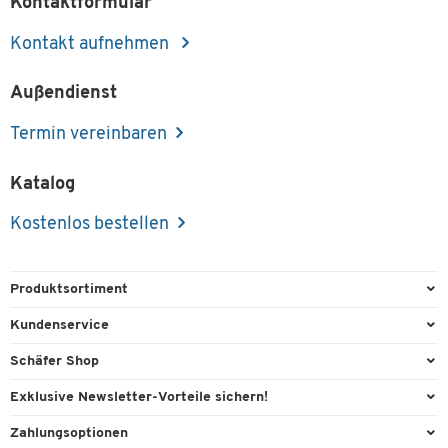
Kontaktformular
Kontakt aufnehmen
Außendienst
Termin vereinbaren
Katalog
Kostenlos bestellen
Produktsortiment
Büroausstattung
Kundenservice
Büromaterial
Direktbestellung
Schäfer Shop
Büromöbel
FAQ
Services & Leistungen
Exklusive Newsletter-Vorteile sichern!
Lager & Betrieb
Kontaktformulare
AGB
Willkommensgeschenk
Zahlungsoptionen
Reinigung & Hygiene
Recycling