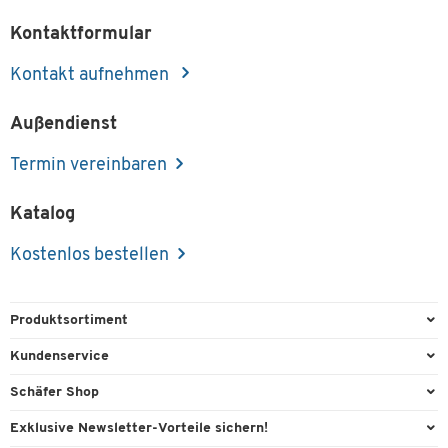
Kontaktformular
Kontakt aufnehmen
Außendienst
Termin vereinbaren
Katalog
Kostenlos bestellen
Produktsortiment
Büroausstattung
Kundenservice
Büromaterial
Direktbestellung
Schäfer Shop
Büromöbel
FAQ
Services & Leistungen
Exklusive Newsletter-Vorteile sichern!
Lager & Betrieb
Kontaktformulare