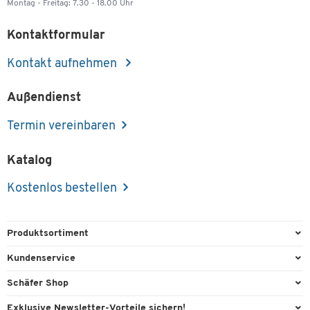
Montag - Freitag: 7.30 - 18.00 Uhr
Kontaktformular
Kontakt aufnehmen
Außendienst
Termin vereinbaren
Katalog
Kostenlos bestellen
Produktsortiment
Büroausstattung
Kundenservice
Büromaterial
Direktbestellung
Schäfer Shop
Büromöbel
FAQ
Services & Leistungen
Exklusive Newsletter-Vorteile sichern!