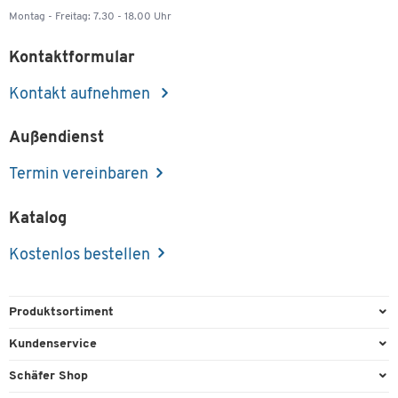
Montag - Freitag: 7.30 - 18.00 Uhr
Kontaktformular
Kontakt aufnehmen
Außendienst
Termin vereinbaren
Katalog
Kostenlos bestellen
Produktsortiment
Büroausstattung
Kundenservice
Büromaterial
Direktbestellung
Schäfer Shop
Büromöbel
FAQ